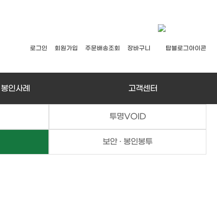
로그인
회원가입
주문배송조회
장바구니
봉인사례
고객센터
투명VOID
보안 · 봉인봉투