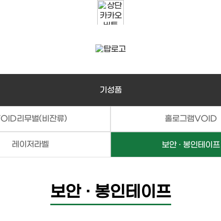
기성품
OID리무벌(비잔류)
홀로그램VOID
레이저라벨
보안 · 봉인테이프
보안 · 봉인테이프